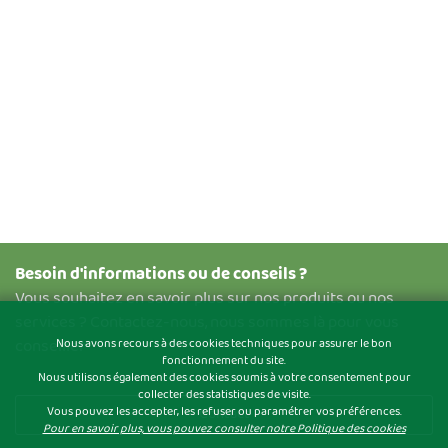
Besoin d'informations ou de conseils ?
Vous souhaitez en savoir plus sur nos produits ou nos
services ? Contactez-nous, nous sommes là pour vous
conseiller
Nous avons recours à des cookies techniques pour assurer le bon
fonctionnement du site.
Nous utilisons également des cookies soumis à votre consentement pour
collecter des statistiques de visite.
Vous pouvez les accepter, les refuser ou paramétrer vos préférences.
Contact
Pour en savoir plus, vous pouvez consulter notre Politique des cookies