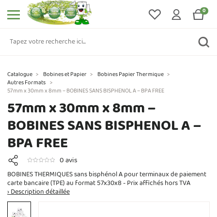
0
Catalogue
>
Bobines et Papier
>
Bobines Papier Thermique
>
Autres Formats
>
57mm x 30mm x 8mm – BOBINES SANS BISPHENOL A – BPA FREE
57mm x 30mm x 8mm –
BOBINES SANS BISPHENOL A –
BPA FREE
0 avis
BOBINES THERMIQUES sans bisphénol A pour terminaux de paiement
carte bancaire (TPE) au format 57x30x8 - Prix affichés hors TVA
› Description détaillée