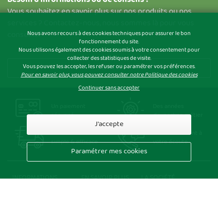
Vous souhaitez en savoir plus sur nos produits ou nos
services ? Contactez-nous, nous sommes là pour vous
conseiller
Nous avons recours à des cookies techniques pour assurer le bon
fonctionnement du site.
Nous utilisons également des cookies soumis à votre consentement pour
collecter des statistiques de visite.
Vous pouvez les accepter, les refuser ou paramétrer vos préférences.
Contact
Pour en savoir plus, vous pouvez consulter notre Politique des cookies
Continuer sans accepter
Un paiement
Des années
sécurisé
d'expertise métier
J'accepte
Une livraison
Un service client à
simple & efficace
votre écoute
Paramétrer mes cookies
INFORMATIONS
EN SAVOIR PLUS
LA SOCIÉTÉ
Informations de
Qui sommes-
Oldicom S.A.S.
livraison
nous ?
16 rue de la Patelle,
Modes de paiement
Le papier
Cellule 3