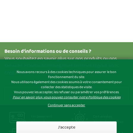
Besoin d'informations ou de conseils ?
Vous souhaitez en savoir plus sur nos produits ou nos
services ? Contactez-nous, nous sommes là pour vous
conseiller
Nous avons recours à des cookies techniques pour assurer le bon
fonctionnement du site.
Nous utilisons également des cookies soumis à votre consentement pour
collecter des statistiques de visite.
Vous pouvez les accepter, les refuser ou paramétrer vos préférences.
Contact
Pour en savoir plus, vous pouvez consulter notre Politique des cookies
Continuer sans accepter
Un paiement
Des années
sécurisé
d'expertise métier
J'accepte
Une livraison
Un service client à