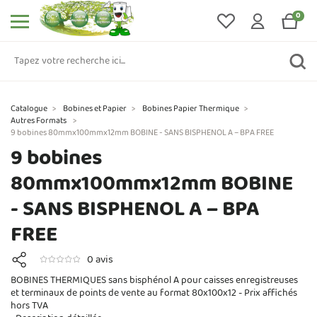
0
Catalogue
>
Bobines et Papier
>
Bobines Papier Thermique
>
Autres Formats
>
9 bobines 80mmx100mmx12mm BOBINE - SANS BISPHENOL A – BPA FREE
9 bobines
80mmx100mmx12mm BOBINE
- SANS BISPHENOL A – BPA
FREE
0 avis
BOBINES THERMIQUES sans bisphénol A pour caisses enregistreuses
et terminaux de points de vente au format 80x100x12 - Prix affichés
hors TVA