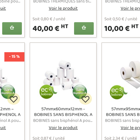
CAISSE et
– BPA FREE
– BPA F
LE ROULEAU BLEU Bobine pour Caisse approuvée "Contact Alimentaire" sans additif chimique pour la révélation.
BOBINES THERMIQUES sans bisphénol A pour caisses enregistreuses et terminaux de points de vente au format 44x70x12 - Prix affichés hors TVA
contact
duit
Voir le produit
Voir le pr
re
Soit 0,80 € / unité
Soit 0,50 € / unité
HT
HT
40,00 €
10,00 €
- 15 %
2mm –
57mmx60mmx12mm -
57mmx95mmx
SPHENOL A
BOBINES SANS BISPHENOL A
BOBINES SANS B
EE
– BPA FREE
– BPA F
BOBINES sans bisphénol A pour caisses enregistreuses et terminaux de points de vente au format 57x50x12 - Prix affichés hors TVA
BOBINES sans bisphénol A pour caisses enregistreuses et terminaux de points de vente au format 57x60x12 - Prix affichés hors TVA
duit
Voir le produit
Voir le pr
Soit 0,87 € / unité
Soit 2,34 € / unité