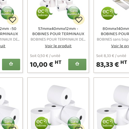
12mm -50
57mmx40mmx12mm -
80mmx140mm
ERMINAUX
BOBINES POUR TERMINAUX
BOBINES POU
 SANS
DE PAIEMENT SANS
SANS BISPHÉNO
BOBINES POUR TERMINAUX DE PAIEMENT CARTE BANCAIRE (CB) AU FORMAT 57X40X12
BOBINES POUR TERMINAUX DE PAIEMENT CARTE BANCAIRE (CB) AU FORMAT 57X40X12
 FREE - 48
BISPHÉNOL A / BPA FREE -
FRE
duit
Voir le produit
Voir le pr
CARTON DE 20 ECOBOBINES
- 48 grs/m2
Soit 0,50 € / unité
Soit 8,33 € / unité
HT
HT
10,00 €
83,33 €