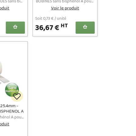
REE
– BPA FREE
BOBINES THERMIQUES sans bisphénol A pour terminaux de paiement carte bancaire (TPE) au format 57x30x8 - Prix affichés hors TVA
BOBINES sans bisphénol A pour caisses enregistreuses et terminaux de points de vente au format 57x46x12 - Prix affichés hors TVA
oduit
Voir le produit
Soit 0,73 € / unité
HT
36,67 €
25.4mm -
ISPHENOL A
REE
BOBINES sans bisphénol A pour caisses enregistreuses et terminaux de points de vente au format 57x95x25.4 - Prix affichés hors TVA
oduit