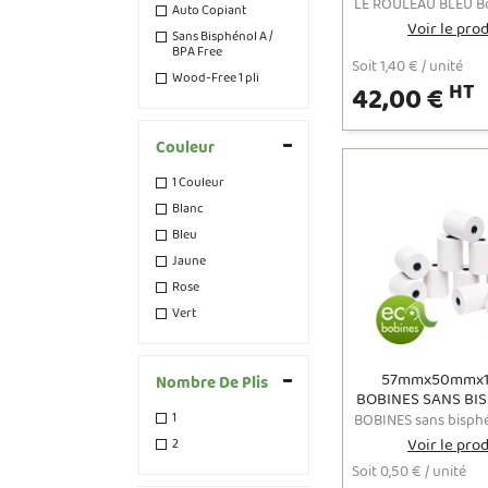
papier thermique 
Auto Copiant
TPV approuvée 
Voir le pro
Sans Bisphénol A /
alimentai
BPA Free
Soit 1,40 € / unité
Wood-Free 1 pli
HT
42,00 €
Couleur
1 Couleur
Blanc
Bleu
Jaune
Rose
Vert
57mmx50mmx1
Nombre De Plis
BOBINES SANS BI
– BPA FR
1
Voir le pro
2
Soit 0,50 € / unité