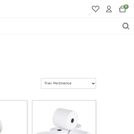
0
Trier