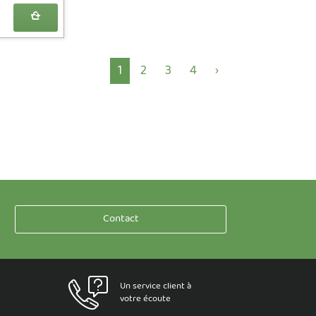
1
2
3
4
›
Contact
Un service client à
votre écoute