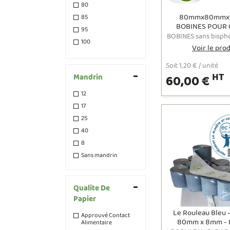
80
80mmx80mmx1
85
BOBINES POUR 
95
SANS BISPHÉNOL
100
FREE - CARTON
Voir le pro
ECOBOBINES - 4
140
Soit 1,20 € / unité
120
HT
60,00 €
Mandrin
150
180
12
200
17
25
40
8
Sans mandrin
Qualite De
Papier
Le Rouleau Bleu
Approuvé Contact
80mm x 8mm - 
Alimentaire