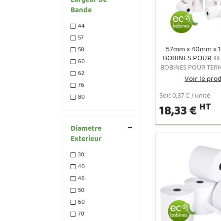
Largeur De
Bande
44
57
57mm x 40mm x 
58
BOBINES POUR T
60
DE PAIEMENT
62
BISPHÉNOL A / BPA
Voir le pro
GRS
76
Soit 0,37 € / unité
80
HT
18,33 €
Diametre
Exterieur
30
40
46
50
60
70