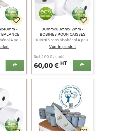
x40mm -
80mmx80mmx12mm -
R BALANCE
BOBINES POUR CAISSES
L A / BPA
SANS BISPHÉNOL A / BPA
BOBINES sans bisphénol A pour balance au format 80mmx140mmx40mm- Prix affichés hors TVA
BOBINES sans bisphénol A pour caisses enregistreuses et terminaux de points de vente au format 808012 - Prix affichés hors TVA
E
FREE
oduit
Voir le produit
Soit 2,00 € / unité
HT
60,00 €