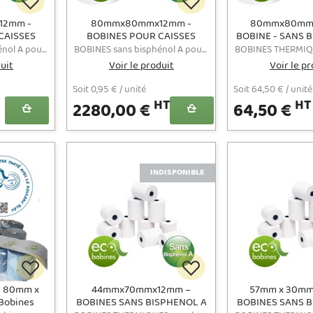
2mm -
80mmx80mmx12mm -
80mmx80mm
CAISSES
BOBINES POUR CAISSES
BOBINE - SANS 
 A / BPA
SANS BISPHÉNOL A / BPA
– BPA FREE
BOBINES sans bisphénol A pour caisses enregistreuses et terminaux de points de vente au format 808012 - Prix affichés hors TVA
BOBINES sans bisphénol A pour caisses enregistreuses et terminaux de points de vente au format 808012 - Prix affichés hors TVA
 DE 50
FREE PALETTE de 80x80x12
duit
Voir le produit
Voir le pr
8 grs/m2
48 grs cartons de 50 U
Soit 0,95 € / unité
Soit 64,50 € / unité
HT
HT
2280,00 €
64,50 €
INDISPONIBLE
 - 80mm x
44mmx70mmx12mm –
57mm x 30mm
Bobines
BOBINES SANS BISPHENOL A
BOBINES SANS B