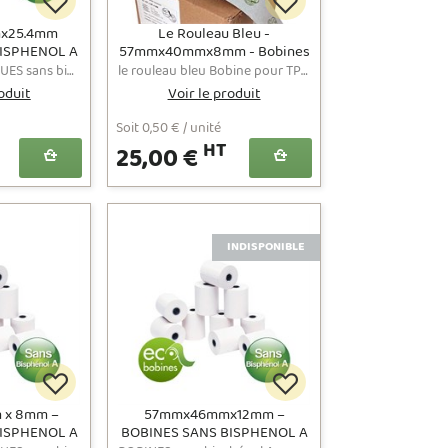
x25.4mm
Le Rouleau Bleu -
BISPHENOL A
57mmx40mmx8mm - Bobines
 74 grs
papier thermique TPE
BOBINES THERMIQUES sans bisphénol A pour caisses enregistreuses et terminaux de points de vente au format 80x80x24.5- Prix affichés hors TVA
le rouleau bleu Bobine pour TPE approuvée "Contact Alimentaire" sans additif chimique pour la révélation.
approuvée contact
oduit
Voir le produit
alimentaire
Soit 0,50 € / unité
HT
25,00 €
INDISPONIBLE
 x 8mm –
57mmx46mmx12mm –
ISPHENOL A
BOBINES SANS BISPHENOL A